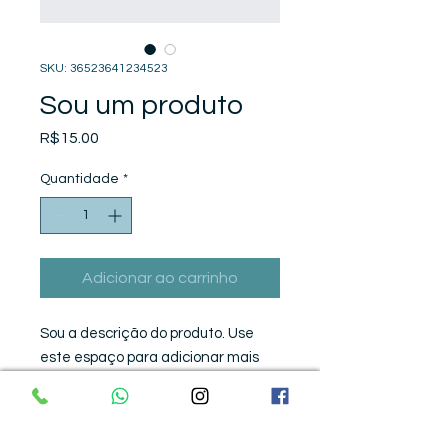
SKU: 36523641234523
Sou um produto
Preço
R$15.00
Quantidade
*
Adicionar ao carrinho
Sou a descrição do produto. Use 
este espaço para adicionar mais 
informações. Os compradores 
gostam de saber o que estão 
adquirindo antes de comprar.