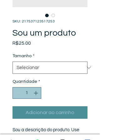
SKU: 217537123517253
Sou um produto
Preço
R$25.00
Tamanho
*
Quantidade
*
Adicionar ao carrinho
Sou a descrição do produto. Use 
este espaço para adicionar mais 