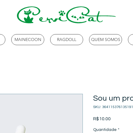
MAINECOON
RAGDOLL
QUEM SOMOS
Sou um pr
SKU: 36411537613519
Preço
R$10.00
Quantidade
*